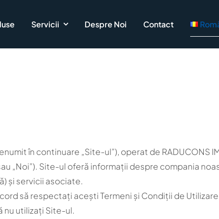
duse
Servicii
Despre Noi
Contact
Rom
(denumit în continuare „Site-ul”), operat de RADUCONS IM
u „Noi”). Site-ul oferă informații despre compania noas
 și servicii asociate.
acord să respectați acești Termeni și Condiții de Utilizar
u utilizați Site-ul.