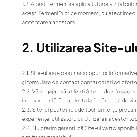
1.3. Acești Termeni se aplică tuturor vizitatoril
acești Termeni în orice moment, cu efect imediat
acceptarea acestora.
2. Utilizarea Site-ul
2.1. Site-ul este destinat scopurilor informativ
și formulare de contact pentru cereri de oferte
2.2. Vă angajați să utilizați Site-ul doar în scop
inclusiv, dar fără a se limita la: încărcarea de v
2.3. Site-ul poate include tool-uri terțe pre
experienței utilizatorului. Utilizarea acestor too
2.4. Nu oferim garanții că Site-ul va fi disponi