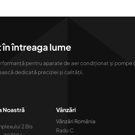
 în întreaga lume
erformanță pentru aparate de aer condiționat și pompe 
scă dedicată preciziei și calității.
a Noastră
Vânzări
Vânzări România
plexului 2 Bis
Radu C.