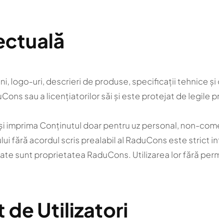
lectuală
agini, logo-uri, descrieri de produse, specificații tehnice 
ons sau a licențiatorilor săi și este protejat de legile p
 și imprima Conținutul doar pentru uz personal, non-come
ui fără acordul scris prealabil al RaduCons este strict in
ate sunt proprietatea RaduCons. Utilizarea lor fără perm
de Utilizatori