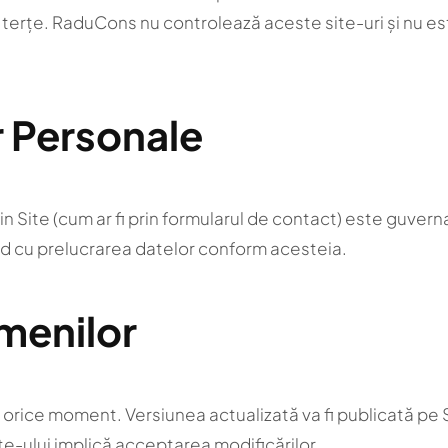
ri terțe. RaduCons nu controlează aceste site-uri și nu e
r Personale
n Site (cum ar fi prin formularul de contact) este guvern
cord cu prelucrarea datelor conform acesteia.
rmenilor
rice moment. Versiunea actualizată va fi publicată pe Site,
ite-ului implică acceptarea modificărilor.