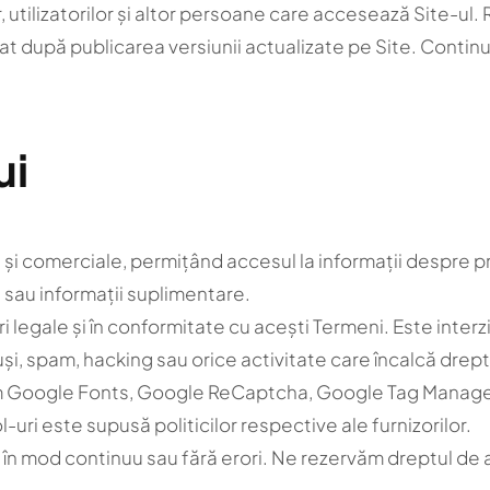
or, utilizatorilor și altor persoane care accesează Site-u
 după publicarea versiunii actualizate pe Site. Continuar
ui
e și comerciale, permițând accesul la informații despre pr
 sau informații suplimentare.
uri legale și în conformitate cu acești Termeni. Este interz
iruși, spam, hacking sau orice activitate care încalcă drept
cum Google Fonts, Google ReCaptcha, Google Tag Manage
l-uri este supusă politicilor respective ale furnizorilor.
bil în mod continuu sau fără erori. Ne rezervăm dreptul de