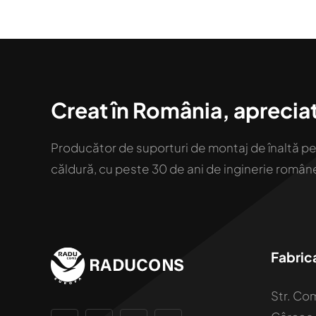
Creat în România, apreciat
Producător de suporturi de montaj de înaltă p
căldură, cu peste 30 de ani de inginerie românea
Fabric
Str. Com