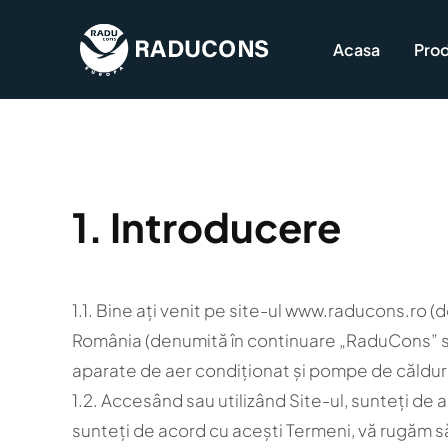
Skip
to
Acasa
Pro
content
1. Introducere
1.1. Bine ați venit pe site-ul www.raducons.ro 
România (denumită în continuare „RaduCons” sa
aparate de aer condiționat și pompe de căldură)
1.2. Accesând sau utilizând Site-ul, sunteți de 
sunteți de acord cu acești Termeni, vă rugăm să n