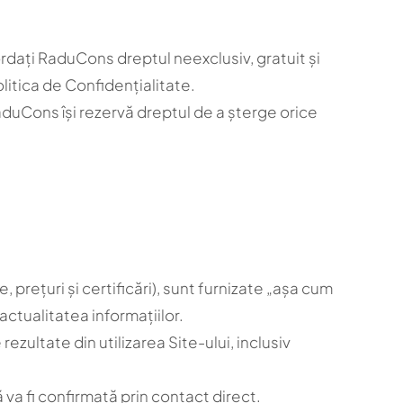
cordați RaduCons dreptul neexclusiv, gratuit și
litica de Confidențialitate.
RaduCons își rezervă dreptul de a șterge orice
, prețuri și certificări), sunt furnizate „așa cum
ctualitatea informațiilor.
ultate din utilizarea Site-ului, inclusiv
ă va fi confirmată prin contact direct.