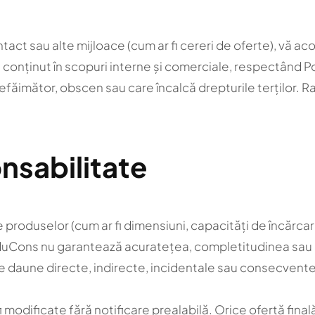
ntact sau alte mijloace (cum ar fi cereri de oferte), vă a
 conținut în scopuri interne și comerciale, respectând Po
, defăimător, obscen sau care încalcă drepturile terților. 
onsabilitate
ile produselor (cum ar fi dimensiuni, capacități de încărcare
 RaduCons nu garantează acuratețea, completitudinea sau a
daune directe, indirecte, incidentale sau consecvente rez
fi modificate fără notificare prealabilă. Orice ofertă final